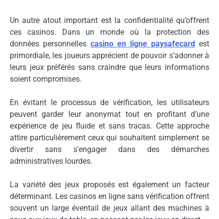
Un autre atout important est la confidentialité qu’offrent
ces casinos. Dans un monde où la protection des
données personnelles
casino en ligne paysafecard
est
primordiale, les joueurs apprécient de pouvoir s’adonner à
leurs jeux préférés sans craindre que leurs informations
soient compromises.
En évitant le processus de vérification, les utilisateurs
peuvent garder leur anonymat tout en profitant d’une
expérience de jeu fluide et sans tracas. Cette approche
attire particulièrement ceux qui souhaitent simplement se
divertir sans s’engager dans des démarches
administratives lourdes.
La variété des jeux proposés est également un facteur
déterminant. Les casinos en ligne sans vérification offrent
souvent un large éventail de jeux allant des machines à