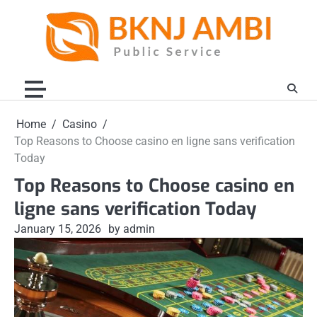
Skip
to
content
Home
Casino
Top Reasons to Choose casino en ligne sans verification
Today
Top Reasons to Choose casino en
ligne sans verification Today
January 15, 2026
by admin