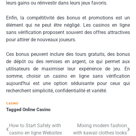
leurs gains ou réinvestir dans leurs jeux favoris.
Enfin, la compétitivité des bonus et promotions est un
élément qui ne peut être négligé. Les casinos en ligne
sans vérification proposent souvent des offres attractives
pour attirer de nouveaux joueurs.
Ces bonus peuvent inclure des tours gratuits, des bonus
de dépôt ou des remises en argent, ce qui permet aux
utilisateurs de maximiser leur expérience de jeu. En
somme, choisir un casino en ligne sans vérification
aujourd’hui est une option séduisante pour ceux qui
recherchent simplicité, confidentialité et variété.
CASINO
Tagged
Online Casino
Post
How to Start Safely with
Mixing modern fashion
casino en ligne Websites
with kawaii clothes looks