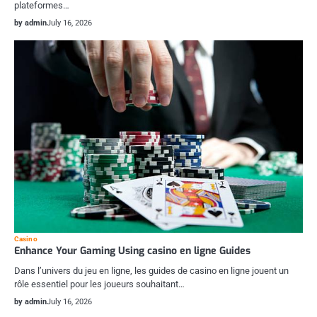
plateformes…
by admin
July 16, 2026
Casino
Enhance Your Gaming Using casino en ligne Guides
Dans l’univers du jeu en ligne, les guides de casino en ligne jouent un
rôle essentiel pour les joueurs souhaitant…
by admin
July 16, 2026