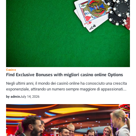
Casino
Find Exclusive Bonuses with migliori casino online Options
Negli ultimi anni, il mondo dei casinò online ha conosciuto una crescita
esponenziale, attirando un numero sempre maggiore di appassionati.…
by admin
July 14, 2026