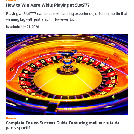
Casino
How to Win More While Playing at Slot777
Playing at Slot777 can be an exhilarating experience, offering the thrill of
winning big with just a spin. However, to…
by admin
July 21, 2026
Casino
Complete Casino Success Guide Featuring meilleur site de
paris sportif