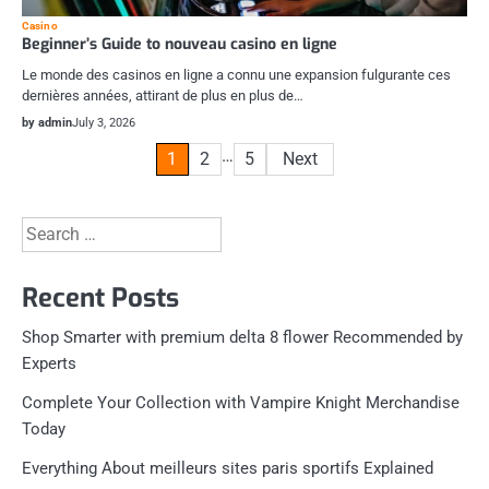
Casino
Beginner’s Guide to nouveau casino en ligne
Le monde des casinos en ligne a connu une expansion fulgurante ces
dernières années, attirant de plus en plus de…
by admin
July 3, 2026
Posts
…
1
2
5
Next
pagination
Search
for:
Recent Posts
Shop Smarter with premium delta 8 flower Recommended by
Experts
Complete Your Collection with Vampire Knight Merchandise
Today
Everything About meilleurs sites paris sportifs Explained