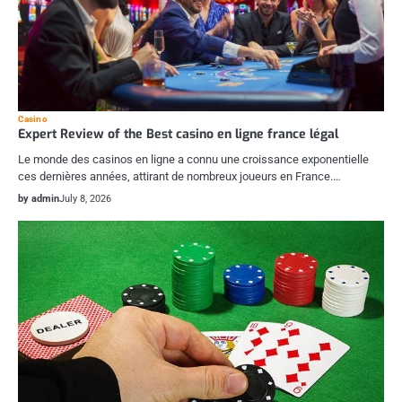
Casino
Expert Review of the Best casino en ligne france légal
Le monde des casinos en ligne a connu une croissance exponentielle
ces dernières années, attirant de nombreux joueurs en France.…
by admin
July 8, 2026