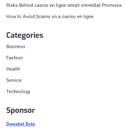
Risks Behind casino en ligne retrait immédiat Promises
How to Avoid Scams on a casino en ligne
Categories
Business
Fashion
Health
Service
Technology
Sponsor
Dewabet Bola