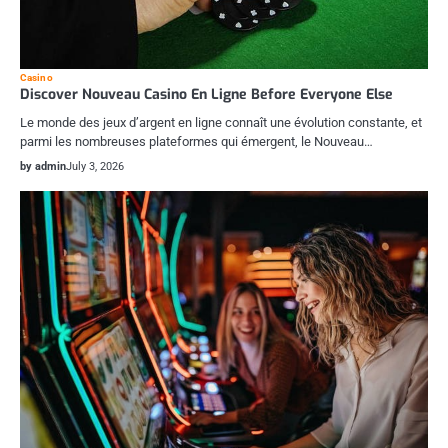
Casino
Discover Nouveau Casino En Ligne Before Everyone Else
Le monde des jeux d’argent en ligne connaît une évolution constante, et
parmi les nombreuses plateformes qui émergent, le Nouveau…
by admin
July 3, 2026