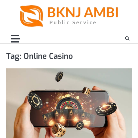
Skip
to
content
Tag:
Online Casino