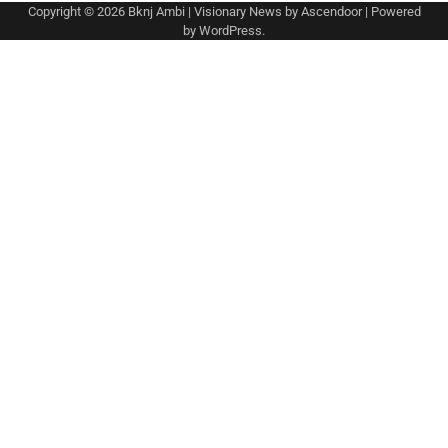
Copyright © 2026
Bknj Ambi
| Visionary News by
Ascendoor
| Powered
by
WordPress
.