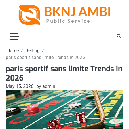
Skip
to
content
Home
Betting
paris sportif sans limite Trends in 2026
paris sportif sans limite Trends in
2026
May 15, 2026
by admin