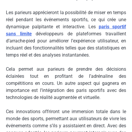
Les parieurs apprécieront la possibilité de miser en temps
réel pendant les événements sportifs, ce qui crée une
dynamique palpitante et interactive. Les
paris sportif
sans limite
développeurs de plateformes travaillent
d’arrache-pied pour améliorer l’expérience utilisateur, en
incluant des fonctionnalités telles que des statistiques en
temps réel et des analyses instantanées.
Cela permet aux parieurs de prendre des décisions
éclairées tout en profitant de l’adrénaline des
compétitions en cours. Un autre aspect qui gagnera en
importance est l’intégration des paris sportifs avec des
technologies de réalité augmentée et virtuelle.
Ces innovations offriront une immersion totale dans le
monde des sports, permettant aux utilisateurs de vivre les
événements comme s’ils y assistaient en direct. Avec des