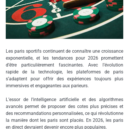
Les paris sportifs continuent de connaître une croissance
exponentielle, et les tendances pour 2026 promettent
d’être particulièrement fascinantes. Avec l’évolution
rapide de la technologie, les plateformes de paris
s’adaptent pour offrir des expériences toujours plus
immersives et engageantes aux parieurs.
L’essor de l’intelligence artificielle et des algorithmes
avancés permet de proposer des cotes plus précises et
des recommandations personnalisées, ce qui révolutionne
la manière dont les paris sont placés. En 2026, les paris
en direct devraient devenir encore plus populaires.