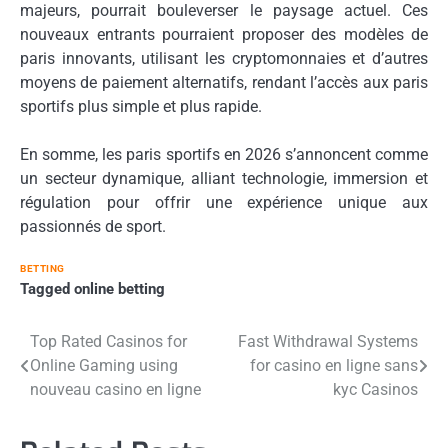
majeurs, pourrait bouleverser le paysage actuel. Ces
nouveaux entrants pourraient proposer des modèles de
paris innovants, utilisant les cryptomonnaies et d’autres
moyens de paiement alternatifs, rendant l’accès aux paris
sportifs plus simple et plus rapide.
En somme, les paris sportifs en 2026 s’annoncent comme
un secteur dynamique, alliant technologie, immersion et
régulation pour offrir une expérience unique aux
passionnés de sport.
BETTING
Tagged
online betting
Post
Top Rated Casinos for
Fast Withdrawal Systems
Online Gaming using
for casino en ligne sans
navigation
nouveau casino en ligne
kyc Casinos