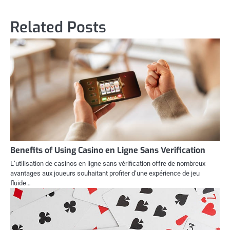
Related Posts
Benefits of Using Casino en Ligne Sans Verification
L’utilisation de casinos en ligne sans vérification offre de nombreux
avantages aux joueurs souhaitant profiter d’une expérience de jeu
fluide…