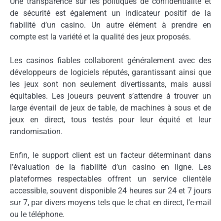
Une transparence sur les politiques de confidentialité et
de sécurité est également un indicateur positif de la
fiabilité d’un casino. Un autre élément à prendre en
compte est la variété et la qualité des jeux proposés.
Les casinos fiables collaborent généralement avec des
développeurs de logiciels réputés, garantissant ainsi que
les jeux sont non seulement divertissants, mais aussi
équitables. Les joueurs peuvent s’attendre à trouver un
large éventail de jeux de table, de machines à sous et de
jeux en direct, tous testés pour leur équité et leur
randomisation.
Enfin, le support client est un facteur déterminant dans
l’évaluation de la fiabilité d’un casino en ligne. Les
plateformes respectables offrent un service clientèle
accessible, souvent disponible 24 heures sur 24 et 7 jours
sur 7, par divers moyens tels que le chat en direct, l’e-mail
ou le téléphone.