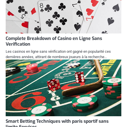
Complete Breakdown of Casino en Ligne Sans
Verification
Les casinos en ligne sans vérification ont gagné en popularité ces
dernières années, attirant de nombreux joueurs à la recherche…
Smart Betting Techniques with paris sportif sans
limite Services