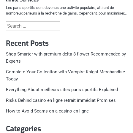
Les paris sportifs sont devenus une activité populaire, attirant de
nombreux parieurs à la recherche de gains. Cependant, pour maximiser…
Search
for:
Recent Posts
Shop Smarter with premium delta 8 flower Recommended by
Experts
Complete Your Collection with Vampire Knight Merchandise
Today
Everything About meilleurs sites paris sportifs Explained
Risks Behind casino en ligne retrait immédiat Promises
How to Avoid Scams on a casino en ligne
Categories