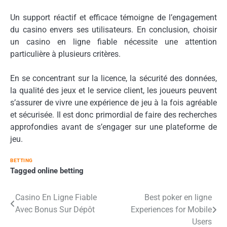
Un support réactif et efficace témoigne de l’engagement
du casino envers ses utilisateurs. En conclusion, choisir
un casino en ligne fiable nécessite une attention
particulière à plusieurs critères.
En se concentrant sur la licence, la sécurité des données,
la qualité des jeux et le service client, les joueurs peuvent
s’assurer de vivre une expérience de jeu à la fois agréable
et sécurisée. Il est donc primordial de faire des recherches
approfondies avant de s’engager sur une plateforme de
jeu.
BETTING
Tagged
online betting
Post
Casino En Ligne Fiable
Best poker en ligne
Avec Bonus Sur Dépôt
Experiences for Mobile
navigation
Users