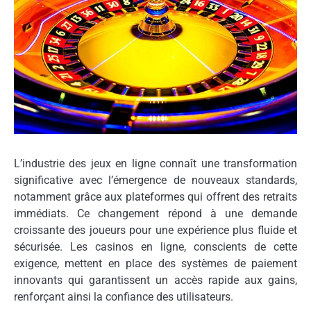
L’industrie des jeux en ligne connaît une transformation
significative avec l’émergence de nouveaux standards,
notamment grâce aux plateformes qui offrent des retraits
immédiats. Ce changement répond à une demande
croissante des joueurs pour une expérience plus fluide et
sécurisée. Les casinos en ligne, conscients de cette
exigence, mettent en place des systèmes de paiement
innovants qui garantissent un accès rapide aux gains,
renforçant ainsi la confiance des utilisateurs.