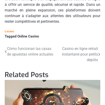
à offrir un service de qualité, sécurisé et rapide. Dans un
marché en pleine expansion, ces plateformes doivent
continuer à s’adapter aux attentes des utilisateurs pour
rester compétitives et pertinentes.
CASINO
Tagged
Online Casino
Post
Cómo funcionan las casas
Casino en ligne retrait
de apuestas online actuales
instantané pour petits
navigation
dépôts
Related Posts