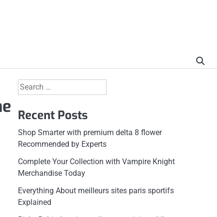
Search
for:
me
Recent Posts
Shop Smarter with premium delta 8 flower
Recommended by Experts
Complete Your Collection with Vampire Knight
Merchandise Today
Everything About meilleurs sites paris sportifs
Explained