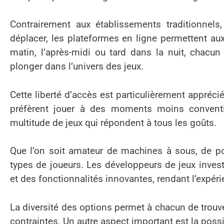
Contrairement aux établissements traditionnels,
déplacer, les plateformes en ligne permettent au
matin, l’après-midi ou tard dans la nuit, chacu
plonger dans l’univers des jeux.
Cette liberté d’accès est particulièrement appréc
préfèrent jouer à des moments moins conventi
multitude de jeux qui répondent à tous les goûts.
Que l’on soit amateur de machines à sous, de pok
types de joueurs. Les développeurs de jeux inve
et des fonctionnalités innovantes, rendant l’expér
La diversité des options permet à chacun de trouv
contraintes. Un autre aspect important est la possi