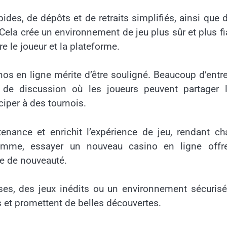
ides, de dépôts et de retraits simplifiés, ainsi que 
ela crée un environnement de jeu plus sûr et plus fi
re le joueur et la plateforme.
os en ligne mérite d’être souligné. Beaucoup d’entr
e discussion où les joueurs peuvent partager l
iper à des tournois.
enance et enrichit l’expérience de jeu, rendant c
somme, essayer un nouveau casino en ligne offr
e de nouveauté.
es, des jeux inédits ou un environnement sécurisé
s et promettent de belles découvertes.