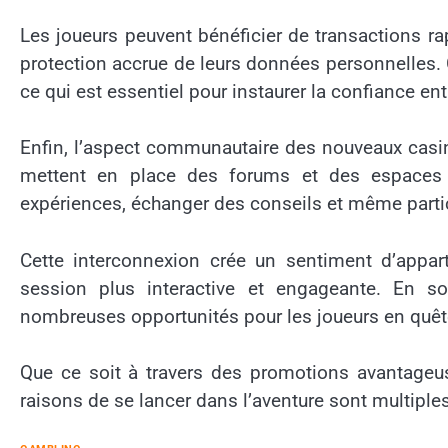
Les joueurs peuvent bénéficier de transactions rap
protection accrue de leurs données personnelles. C
ce qui est essentiel pour instaurer la confiance ent
Enfin, l’aspect communautaire des nouveaux casin
mettent en place des forums et des espaces d
expériences, échanger des conseils et même partic
Cette interconnexion crée un sentiment d’appart
session plus interactive et engageante. En 
nombreuses opportunités pour les joueurs en quêt
Que ce soit à travers des promotions avantageus
raisons de se lancer dans l’aventure sont multiple