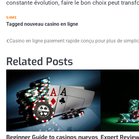
constante évolution, faire le bon choix peut transf
GAME
Tagged
nouveau casino en ligne
Post
Casino en ligne paiement rapide conçu pour plus de simplic
navigation
Related Posts
Beginner Guide to casinos nuevos
Expert Review