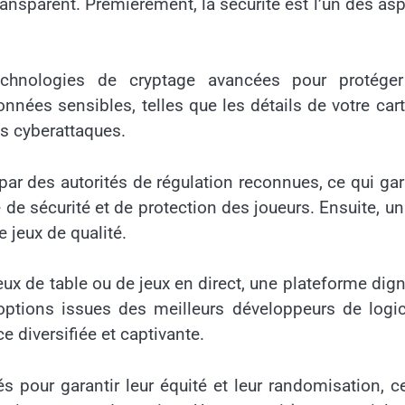
ansparent. Premièrement, la sécurité est l’un des as
echnologies de cryptage avancées pour protéger
nnées sensibles, telles que les détails de votre car
es cyberattaques.
ar des autorités de régulation reconnues, ce qui gar
 de sécurité et de protection des joueurs. Ensuite, u
 jeux de qualité.
x de table ou de jeux en direct, une plateforme dig
options issues des meilleurs développeurs de logic
e diversifiée et captivante.
és pour garantir leur équité et leur randomisation, c