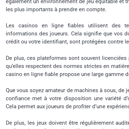
également un environnement de jeu équitable et tr
les plus importants à prendre en compte.
Les casinos en ligne fiables utilisent des t
informations des joueurs. Cela signifie que vos do
crédit ou votre identifiant, sont protégées contre l
De plus, ces plateformes sont souvent licenciées p
qu’elles respectent des normes strictes en matière
casino en ligne fiable propose une large gamme de
Que vous soyez amateur de machines à sous, de jeu
confiance met à votre disposition une variété d’
Cela permet aux joueurs de profiter d’une expérienc
De plus, les jeux doivent être régulièrement audit