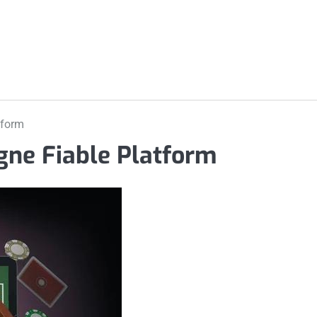
tform
gne Fiable Platform