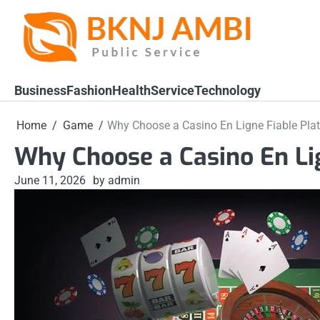
Skip
to
content
Business
Fashion
Health
Service
Technology
Home
Game
Why Choose a Casino En Ligne Fiable Pla
Why Choose a Casino En Li
June 11, 2026
by admin