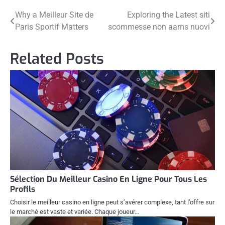
Post
Why a Meilleur Site de
Exploring the Latest siti
Paris Sportif Matters
scommesse non aams nuovi
navigation
Related Posts
Sélection Du Meilleur Casino En Ligne Pour Tous Les
Profils
Choisir le meilleur casino en ligne peut s’avérer complexe, tant l’offre sur
le marché est vaste et variée. Chaque joueur…