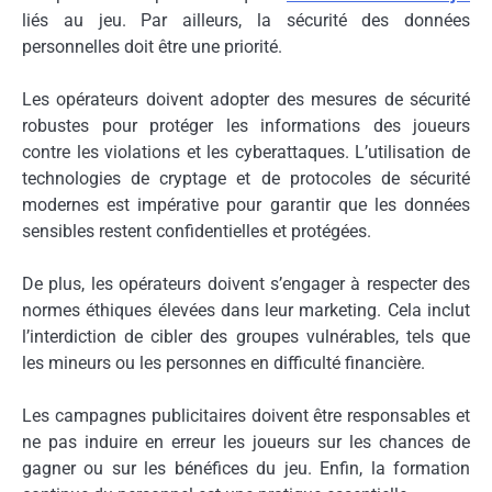
liés au jeu. Par ailleurs, la sécurité des données
personnelles doit être une priorité.
Les opérateurs doivent adopter des mesures de sécurité
robustes pour protéger les informations des joueurs
contre les violations et les cyberattaques. L’utilisation de
technologies de cryptage et de protocoles de sécurité
modernes est impérative pour garantir que les données
sensibles restent confidentielles et protégées.
De plus, les opérateurs doivent s’engager à respecter des
normes éthiques élevées dans leur marketing. Cela inclut
l’interdiction de cibler des groupes vulnérables, tels que
les mineurs ou les personnes en difficulté financière.
Les campagnes publicitaires doivent être responsables et
ne pas induire en erreur les joueurs sur les chances de
gagner ou sur les bénéfices du jeu. Enfin, la formation