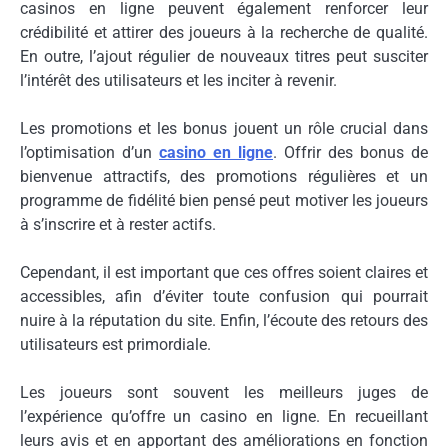
casinos en ligne peuvent également renforcer leur
crédibilité et attirer des joueurs à la recherche de qualité.
En outre, l’ajout régulier de nouveaux titres peut susciter
l’intérêt des utilisateurs et les inciter à revenir.
Les promotions et les bonus jouent un rôle crucial dans
l’optimisation d’un
casino en ligne
. Offrir des bonus de
bienvenue attractifs, des promotions régulières et un
programme de fidélité bien pensé peut motiver les joueurs
à s’inscrire et à rester actifs.
Cependant, il est important que ces offres soient claires et
accessibles, afin d’éviter toute confusion qui pourrait
nuire à la réputation du site. Enfin, l’écoute des retours des
utilisateurs est primordiale.
Les joueurs sont souvent les meilleurs juges de
l’expérience qu’offre un casino en ligne. En recueillant
leurs avis et en apportant des améliorations en fonction