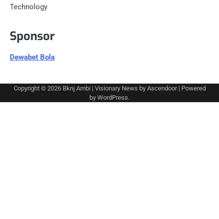
Technology
Sponsor
Dewabet Bola
Copyright © 2026
Bknj Ambi
| Visionary News by
Ascendoor
| Powered
by
WordPress
.