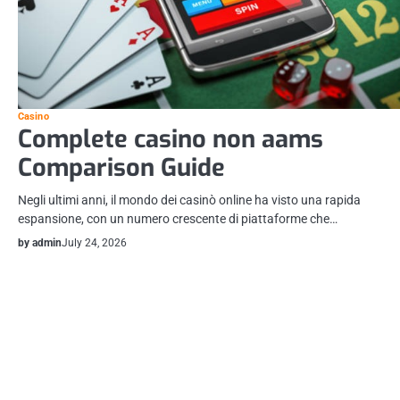
Casino
Complete casino non aams
Comparison Guide
Negli ultimi anni, il mondo dei casinò online ha visto una rapida
espansione, con un numero crescente di piattaforme che…
by admin
July 24, 2026