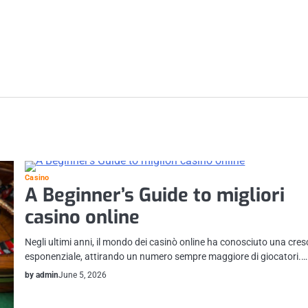
Casino
A Beginner’s Guide to migliori
casino online
Negli ultimi anni, il mondo dei casinò online ha conosciuto una cres
esponenziale, attirando un numero sempre maggiore di giocatori.…
by admin
June 5, 2026