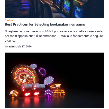
Casino
Best Practices for Selecting bookmaker non aams
Scegliere un bookmaker non AAMS può essere una scelta interessante
per molti appassionati di scommesse. Tuttavia, è fondamentale seguire
alcune…
by admin
July 17, 2026