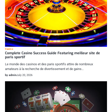
Casino
Complete Casino Success Guide Featuring meilleur site de
paris sportif
Le monde des casinos et des paris sportifs attire de nombreux
amateurs à la recherche de divertissement et de gains…
by admin
July 20, 2026